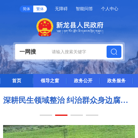
无障碍
智能问答
个人中心
简体
繁体
一网搜
首页
领导之窗
政务公开
政务服务
积、总产量实现双增长
深耕民生领域整治 纠治群众身边腐败｜新龙县靶向开展网络餐饮、肉制品安全专项约谈培训