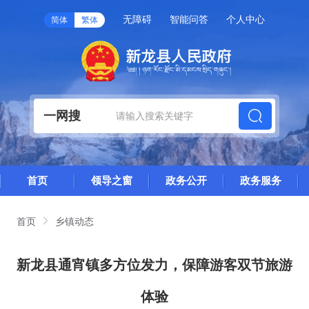
无障碍
智能问答
个人中心
简体
繁体
一网搜
首页
领导之窗
政务公开
政务服务
首页
乡镇动态
新龙县通宵镇多方位发力，保障游客双节旅游
体验