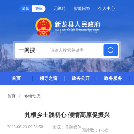
无障碍
智能问答
个人中心
简体
繁体
一网搜
首页
领导之窗
政务公开
政务服务
首页
乡镇动态
扎根乡土践初心 倾情高原促振兴
2025-06-23 09:53:58
来源：
县融媒体
阅读数：
176次