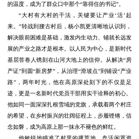
的温度，成为了群众口中那个“靠得住的书记”。
“大村有大村的干法，关键要让产业‘活’起
来。”转战到腰古村后，杨小凯更清晰地认识到，
解决眼前困难是基础，激发内生动力、铺就长远发
展的产业之路才是根本。以人民为中心，是新时代
基层答卷人镌刻在山河大地上的信仰。从解决“房
产证”到圆“新房梦”，从治理“滑坡点”到铺设“产业
路”，两年时光，他在高原深处刻下的不仅是足
迹，更是一名新时代党员干部用实干诠释的初心。
他如同一面深深扎根雪域的党旗，承载着两个村庄
的希望，在乡村振兴的壮阔征程上，步履铿锵，信
念如磐，成为高原上那一抹永不褪色的鲜红。
他敏锐地瞄准了村里的撂荒地，盘活闲置资