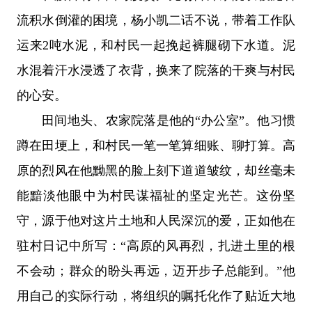
流积水倒灌的困境，杨小凯二话不说，带着工作队
运来2吨水泥，和村民一起挽起裤腿砌下水道。泥
水混着汗水浸透了衣背，换来了院落的干爽与村民
的心安。
田间地头、农家院落是他的“办公室”。他习惯
蹲在田埂上，和村民一笔一笔算细账、聊打算。高
原的烈风在他黝黑的脸上刻下道道皱纹，却丝毫未
能黯淡他眼中为村民谋福祉的坚定光芒。这份坚
守，源于他对这片土地和人民深沉的爱，正如他在
驻村日记中所写：“高原的风再烈，扎进土里的根
不会动；群众的盼头再远，迈开步子总能到。”他
用自己的实际行动，将组织的嘱托化作了贴近大地