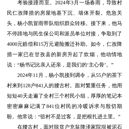
考验接踵而至。2024年3月一场春雨，导致村
民仁孜降措的房屋地基下沉、墙体开裂。危急关
头，杨小凯冒雨带队组织群众转移。接下来，他马
不停蹄地与民生保公司和派员单位对接，争取到了
4000元赔偿和15万元避险搬迁补助。如今，仁孜降
措一家已在甘孜县的新房升起了炊烟，他动情地
说：“杨书记比亲人还亲，是我们的‘主心骨’。”
2024年11月，杨小凯接到调令，从55户的茶下
村来到128户841人的腰古村。面对繁重任务，他用
短短40天走遍了全村三个村民小组，厚厚的笔记本
密密麻麻记满了841位村民的冷暖诉求与殷切期
盼。他常说：“驻村不是过客，是把根扎进土里。”
在腰古村，面对脱贫户充翁降泽家院坝被泥石