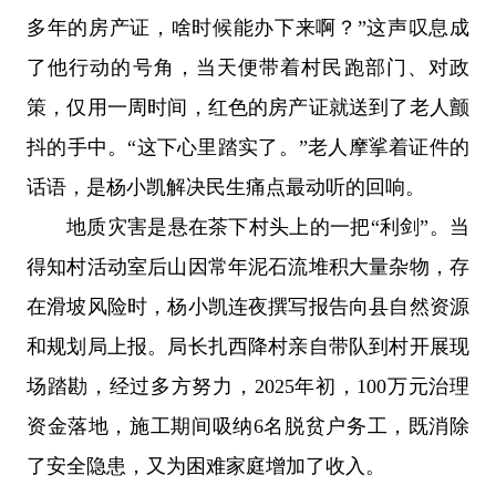
多年的房产证，啥时候能办下来啊？”这声叹息成
了他行动的号角，当天便带着村民跑部门、对政
策，仅用一周时间，红色的房产证就送到了老人颤
抖的手中。“这下心里踏实了。”老人摩挲着证件的
话语，是杨小凯解决民生痛点最动听的回响。
地质灾害是悬在茶下村头上的一把“利剑”。当
得知村活动室后山因常年泥石流堆积大量杂物，存
在滑坡风险时，杨小凯连夜撰写报告向县自然资源
和规划局上报。局长扎西降村亲自带队到村开展现
场踏勘，经过多方努力，2025年初，100万元治理
资金落地，施工期间吸纳6名脱贫户务工，既消除
了安全隐患，又为困难家庭增加了收入。