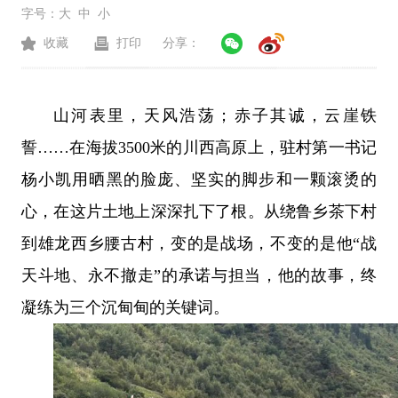
字号：
大
中
小
收藏
打印
分享：
山河表里，天风浩荡；赤子其诚，云崖铁
誓……在海拔3500米的川西高原上，驻村第一书记
杨小凯用晒黑的脸庞、坚实的脚步和一颗滚烫的
心，在这片土地上深深扎下了根。从绕鲁乡茶下村
到雄龙西乡腰古村，变的是战场，不变的是他“战
天斗地、永不撤走”的承诺与担当，他的故事，终
凝练为三个沉甸甸的关键词。