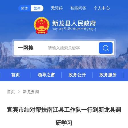
无障碍
智能问答
个人中心
简体
繁体
一网搜
首页
领导之窗
政务公开
政务服务
首页
新龙要闻
宜宾市结对帮扶南江县工作队一行到新龙县调
研学习